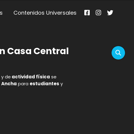
s
Contenidos Universales
en Casa Central
y de
actividad física
se
a Ancha
para
estudiantes
y
p
gram