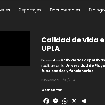
eries
Reportajes
Documentales
Diálogo
Calidad de vida 
UPLA
Diferentes
actividades deportivas
realizan en la
Universidad de Play
funcionarios y funcionarias
.
Publicado el 15/03/2014.
Comparte:
Facebook
Messenger
WhatsAp
X
Tele