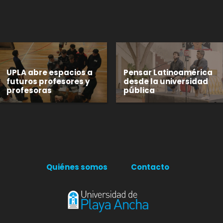
UPLA abre espacios a
Pensar Latinoamérica
futuros profesores y
desde la universidad
profesoras
pública
Quiénes somos
Contacto