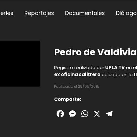
eries
Reportajes
Documentales
Diálogo
Pedro de Valdivia
Registro realizado por
UPLA TV
en el
ex oficina salitrera
ubicada en la
I
Publicado el 29/05/2015.
Comparte:
Facebook
Messenger
WhatsAp
X
Tele