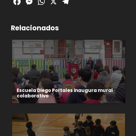
Facebook
Messenger
WhatsApp
X
Telegram
Relacionados
Escuela Diego Portales inaugura mural
colaborativo