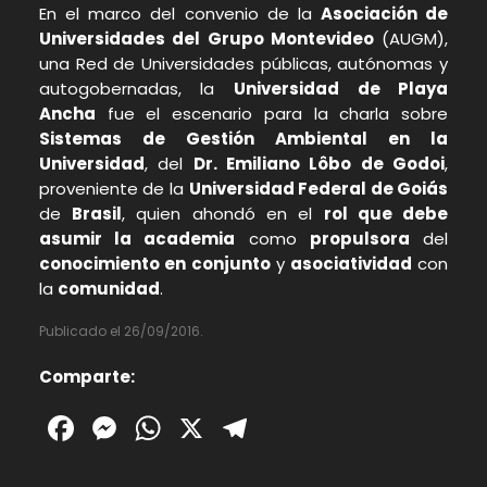
En el marco del convenio de la
Asociación de
Universidades del Grupo Montevideo
(AUGM),
una Red de Universidades públicas, autónomas y
autogobernadas, la
Universidad de Playa
Ancha
fue el escenario para la charla sobre
Sistemas de Gestión Ambiental en la
Universidad
, del
Dr. Emiliano Lôbo de Godoi
,
proveniente de la
Universidad Federal de Goiás
de
Brasil
, quien ahondó en el
rol que debe
asumir la academia
como
propulsora
del
conocimiento en
conjunto
y
asociatividad
con
la
comunidad
.
Publicado el 26/09/2016.
Comparte:
Facebook
Messenger
WhatsApp
X
Telegram