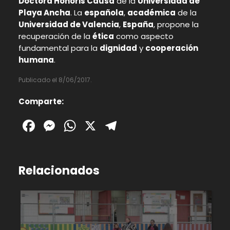
Doctora Honoris Causa
de la
Universidad de
Playa Ancha
. La
española
,
académica
de la
Universidad de Valencia
,
España
, propone la
recuperación de la
ética
como aspecto
fundamental para la
dignidad
y
cooperación
humana
.
Publicado el 8/06/2017.
Comparte:
Facebook
Messenger
WhatsApp
X
Telegram
Relacionados