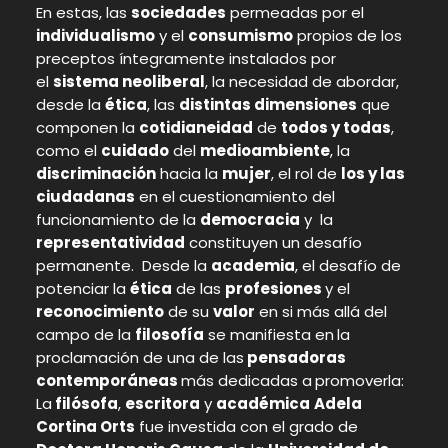
En estas, las
sociedades
permeadas por el
individualismo
y el
consumismo
propios de los
preceptos íntegramente instalados por
el
sistema neoliberal
, la necesidad de abordar,
desde la
ética
, las
distintas dimensiones
que
componen la
cotidianeidad
de
todos y todas
,
como el
cuidado
del
medioambiente
, la
discriminación
hacia la
mujer
, el rol de
los y las
ciudadanas
en el cuestionamiento del
funcionamiento de la
democracia
y la
representatividad
constituyen un desafío
permanente. Desde la
academia
, el desafío de
potenciar la
ética
de las
profesiones
y el
reconocimiento
de su
valor
en si más allá del
campo de la
filosofía
se manifiesta en
la
proclamación de una de las
pensadoras
contemporáneas
más dedicadas a
promoverla:
La
filósofa
,
escritora
y
académica
Adela
Cortina Orts
fue investida con el grado de