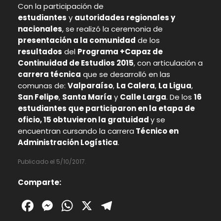
Con la participación de
estudiantes
y
autoridades regionales y
nacionales
, se realizó la ceremonia de
presentación a la comunidad
de los
resultados
del
Programa +Capaz de
Continuidad de Estudios 2015
, con articulación a
carrera técnica
que se desarrolló en las
comunas de:
Valparaíso
,
La Calera
,
La Ligua
,
San Felipe
,
Santa María
y
Calle Larga
. De los
16
estudiantes que participaron en la etapa de
oficio, 15 obtuvieron la gratuidad
y se
encuentran cursando la carrera
Técnico en
Administración Logística
.
Publicado el 5/10/2017.
Comparte:
Facebook
Messenger
WhatsApp
X
Telegram