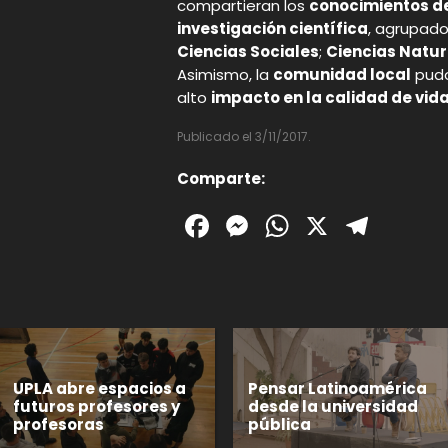
compartieran los
conocimientos de
investigación científica
, agrupado
Ciencias Sociales
;
Ciencias Natur
Asimismo, la
comunidad local
pudo
alto
impacto en la calidad de vid
Publicado el 3/11/2017.
Comparte:
Facebook
Messenger
WhatsAp
X
Tele
UPLA abre espacios a
Pensar Latinoamérica
futuros profesores y
desde la universidad
profesoras
pública