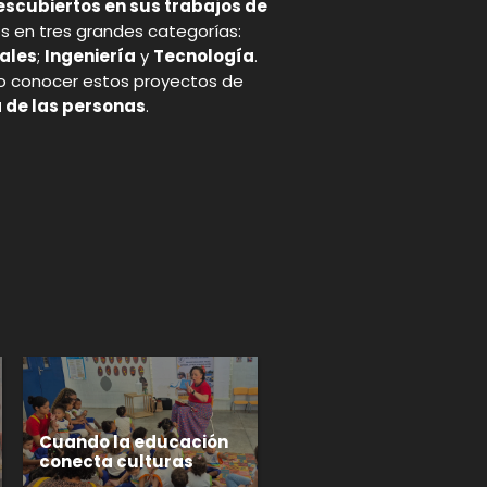
scubiertos en sus trabajos de
s en tres grandes categorías:
ales
;
Ingeniería
y
Tecnología
.
 conocer estos proyectos de
a de las personas
.
p
gram
Cuando la educación
conecta culturas