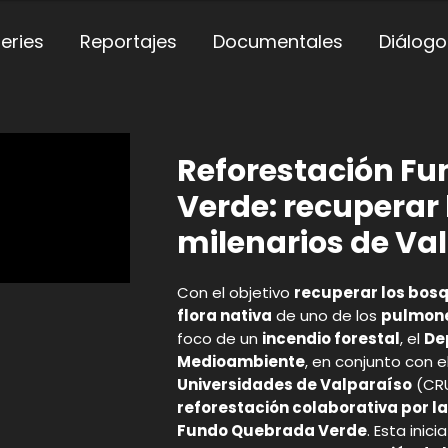
eries
Reportajes
Documentales
Diálogo
Reforestación F
Verde: recuperar
milenarios de Va
Con el objetivo
recuperar los bosq
flora nativa
de uno de los
pulmone
foco de un
incendio forestal
, el
De
Medioambiente
, en conjunto con e
Universidades de Valparaíso
(CRU
reforestación colaborativa por l
Fundo Quebrada Verde
. Esta ini