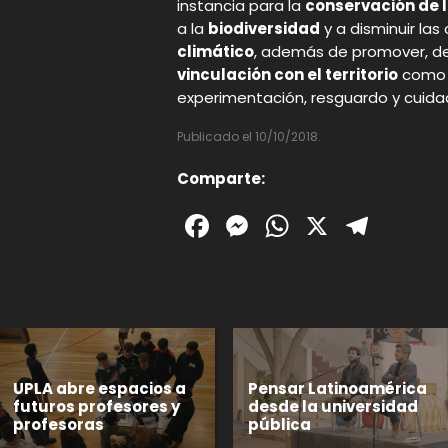
instancia para la
conservación de l
a la
biodiversidad
y a disminuir la
climático
, además de promover, de
vinculación con el territorio
como u
experimentación, resguardo y cuida
Publicado el 10/10/2018.
Comparte:
Facebook
Messenger
WhatsAp
X
Tele
UPLA abre espacios a
Pensar Latinoamérica
futuros profesores y
desde la universidad
profesoras
pública