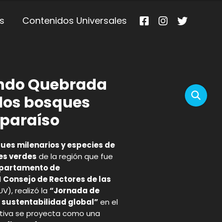
s
Contenidos Universales
undo Quebrada
 los bosques
lparaíso
ues milenarios y especies de
s verdes
de la región que fue
partamento de
l
Consejo de Rectores de las
V), realizó la
“Jornada de
a sustentabilidad global”
en el
ciativa se proyecta como una