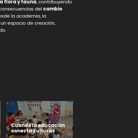
a flora y fauna
, contribuyendo
s consecuencias del
cambio
sde la academia, la
n espacio de creación,
do.
p
gram
Cuando la educación
conecta culturas