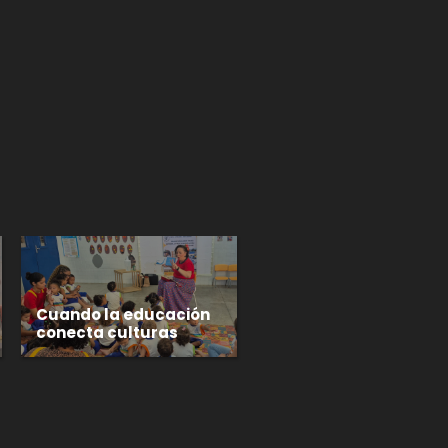
p
gram
Cuando la educación
conecta culturas