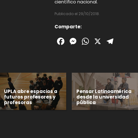
científico nacional.
Publicado el 29/10/2018.
Comparte:
Facebook
Messenger
WhatsAp
X
Tele
UPLA abre espacios a
Pensar Latinoamérica
futuros profesores y
desde la universidad
profesoras
pública