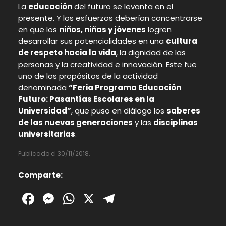
La
educación
del futuro se levanta en el
presente. Y los esfuerzos deberían concentrarse
en que los
niños, niñas y jóvenes
logren
desarrollar sus potencialidades en una
cultura
de respeto hacia la vida
, la dignidad de las
personas y la creatividad e innovación. Este fue
uno de los propósitos de la actividad
denominada
“Feria Programa Educación
Futuro: Pasantías Escolares en la
Universidad”
, que puso en diálogo los
saberes
de las nuevas generaciones
y las
disciplinas
universitarias
.
Publicado el 30/11/2018.
Comparte:
Facebook
Messenger
WhatsApp
X
Telegram