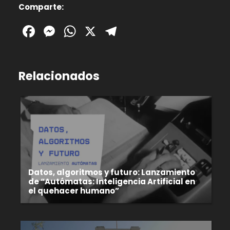
Comparte:
Facebook
Messenger
WhatsApp
X
Telegram
Relacionados
Datos, algoritmos y futuro: Lanzamiento
de “Autómatas: Inteligencia Artificial en
el quehacer humano”