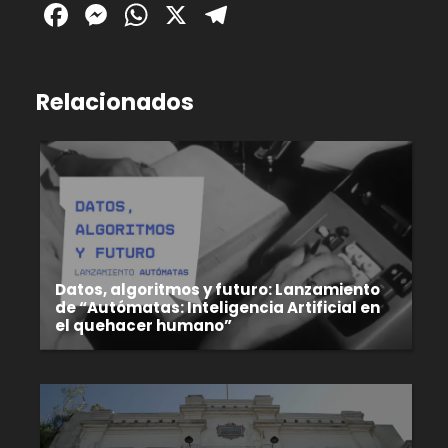
Facebook
Messenger
WhatsApp
X
Telegram
Relacionados
Datos, algoritmos y futuro: Lanzamiento
de “Autómatas: Inteligencia Artificial en
el quehacer humano”