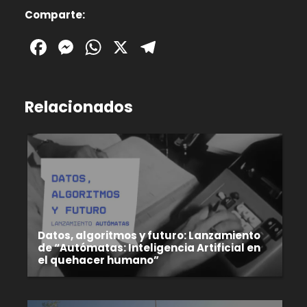
Comparte:
Facebook
Messenger
WhatsApp
X
Telegram
Relacionados
Datos, algoritmos y futuro: Lanzamiento
de “Autómatas: Inteligencia Artificial en
el quehacer humano”