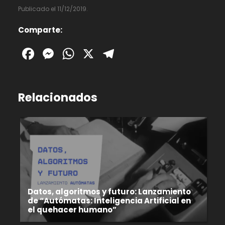
Publicado el 11/12/2019.
Comparte:
Facebook
Messenger
WhatsApp
X
Telegram
Relacionados
Datos, algoritmos y futuro: Lanzamiento
de “Autómatas: Inteligencia Artificial en
el quehacer humano”