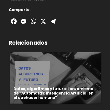
Comparte:
Facebook
Messenger
WhatsApp
X
Telegram
Relacionados
Datos, algoritmos y futuro: Lanzamiento
de “Autómatas: Inteligencia Artificial en
el quehacer humano”