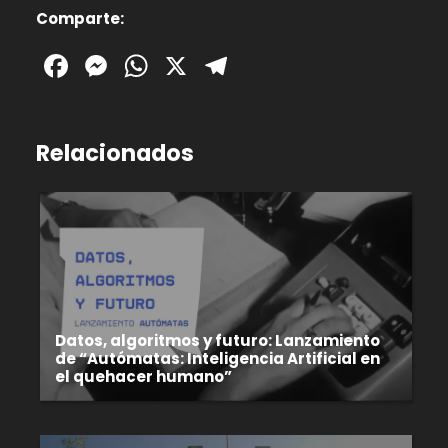
Comparte:
Facebook
Messenger
WhatsApp
X
Telegram
Relacionados
Datos, algoritmos y futuro: Lanzamiento
de “Autómatas: Inteligencia Artificial en
el quehacer humano”