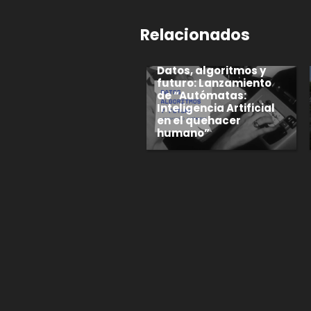
Relacionados
Datos, algoritmos y
futuro: Lanzamiento
de “Autómatas:
Inteligencia Artificial
en el quehacer
humano”