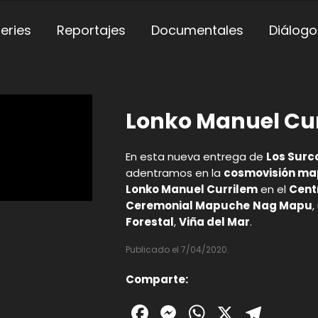
eries
Reportajes
Documentales
Diálogo
Lonko Manuel Cu
En esta nueva entrega de
Los Surc
adentramos en la
cosmovisión m
Lonko Manuel Currilem
en el
Cent
Ceremonial Mapuche
Nag Mapu
,
Forestal
,
Viña del Mar
.
Publicado el 7/04/2020.
Comparte:
Facebook
Messenger
WhatsAp
X
Tele