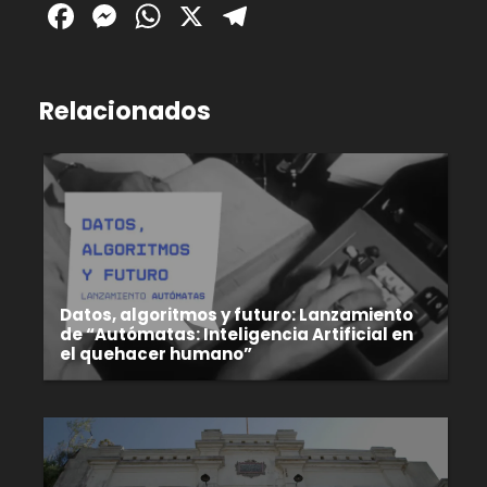
Facebook
Messenger
WhatsApp
X
Telegram
Relacionados
Datos, algoritmos y futuro: Lanzamiento
de “Autómatas: Inteligencia Artificial en
el quehacer humano”