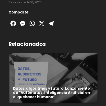
Publicado el 1/06/2020.
Comparte:
Facebook
Messenger
WhatsApp
X
Telegram
Relacionados
Datos, algoritmos y futuro: Lanzamiento
de “Autómatas: Inteligencia Artificial en
el quehacer humano”