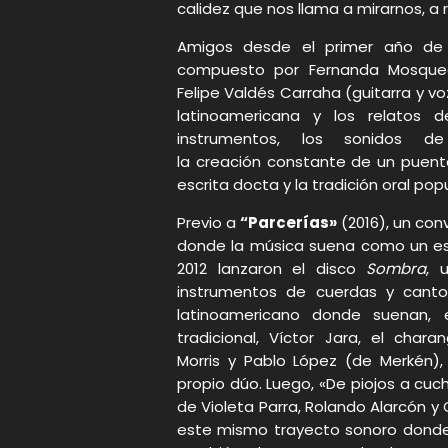
calidez que nos llama a mirarnos, a r
Amigos desde el primer año de 
compuesto por Fernanda Mosque
Felipe Valdés Carraha (guitarra y vo
latinoamericana y los relatos d
instrumentos, los sonidos 
la creación constante de un puent
escrita docta y la tradición oral popu
Previo a
“Parcerías»
(2016), un co
donde la música suena como un esp
2012 lanzaron el disco
Sombra
, 
instrumentos de cuerdas y cantos
latinoamericano donde suenan, e
tradicional, Víctor Jara, el chara
Morris y Pablo López (de Merkén
propio dúo. Luego, «De piojos a cuc
de Violeta Parra, Rolando Alarcón y
este mismo trayecto sonoro dond