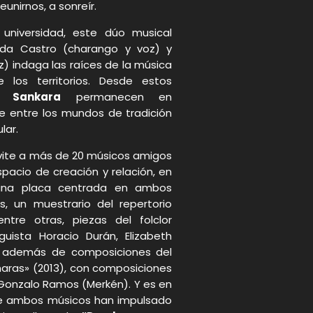
eunirnos, a sonreír.
universidad, este dúo musical
da Castro (charango y voz) y
z) indaga las raíces de la música
e los territorios. Desde estos
de
Sankara
permanecen en
e entre los mundos de tradición
lar.
nvite a más de 20 músicos amigos
acio de creación y relación, en
una placa centrada en ambos
, un muestrario del repertorio
ntre otras, piezas del folclor
nguista Horacio Durán, Elizabeth
), además de composiciones del
haras» (2013), con composiciones
 Gonzalo Ramos (Merkén). Y es en
e ambos músicos han impulsado