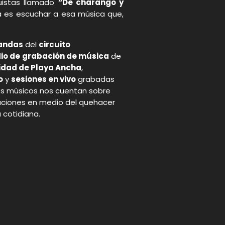
uistas llamado
“De charango y
a es escuchar a esa música que,
andas
del
circuito
io de
grabación de música
de
idad de Playa Ancha
,
o
y
sesiones en vivo
grabadas
 los músicos nos cuentan sobre
raciones en medio del quehacer
a cotidiana.
p
gram
Bajo Tierra: memoria y