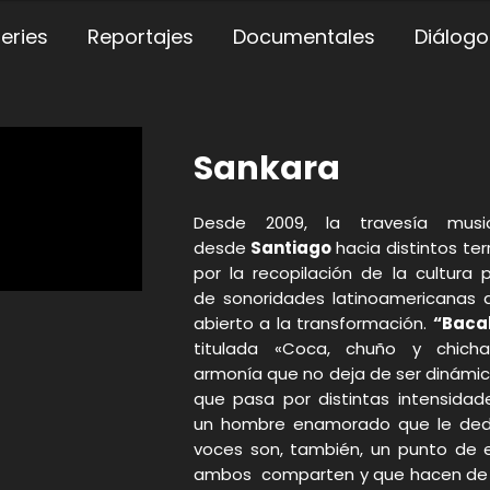
eries
Reportajes
Documentales
Diálogo
Sankara
Desde 2009,
la travesía musi
desde
Santiago
hacia distintos te
por la recopilación de la cultura 
de sonoridades latinoamericanas d
abierto a la transformación.
“Baca
titulada «Coca, chuño y chich
armonía que no deja de ser dinámica
que pasa por distintas intensidade
un hombre enamorado que le dedi
voces son, también, un punto de e
ambos comparten y que hacen de e