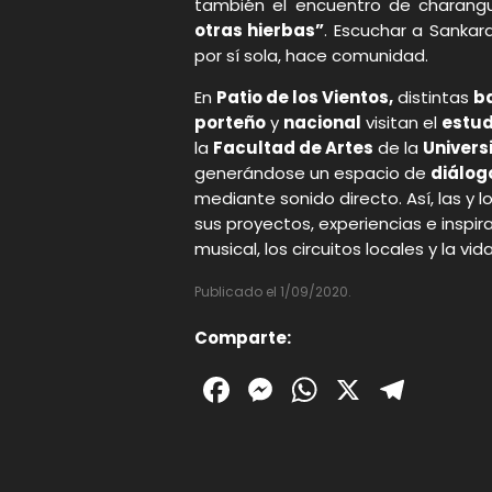
también el encuentro de charang
otras hierbas”
. Escuchar a Sankar
por sí sola, hace comunidad.
En
Patio de los Vientos,
distintas
b
porteño
y
nacional
visitan el
estud
la
Facultad de Artes
de la
Univers
generándose un espacio de
diálog
mediante sonido directo. Así, las y
sus proyectos, experiencias e inspi
musical, los circuitos locales y la vid
Publicado el 1/09/2020.
Comparte:
Facebook
Messenger
WhatsAp
X
Tele