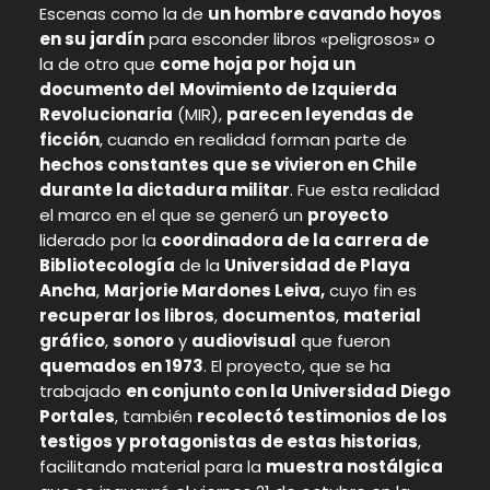
Escenas como la de
un hombre cavando hoyos
en su jardín
para esconder libros «peligrosos» o
la de otro que
come hoja por hoja un
documento del
Movimiento de Izquierda
Revolucionaria
(MIR),
parecen leyendas de
ficción
, cuando en realidad forman parte de
hechos constantes que se vivieron en Chile
durante la dictadura militar
. Fue esta realidad
el marco en el que se generó un
proyecto
liderado por la
coordinadora de la carrera de
Bibliotecología
de la
Universidad de Playa
Ancha
,
Marjorie Mardones Leiva,
cuyo fin es
recuperar los libros
,
documentos
,
material
gráfico
,
sonoro
y
audiovisual
que fueron
quemados en 1973
. El proyecto, que se ha
trabajado
en conjunto con la Universidad Diego
Portales
, también
recolectó testimonios de los
testigos y protagonistas de estas historias
,
facilitando material para la
muestra nostálgica