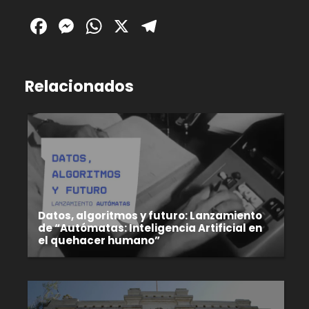
Facebook
Messenger
WhatsApp
X
Telegram
Relacionados
Datos, algoritmos y futuro: Lanzamiento
de “Autómatas: Inteligencia Artificial en
el quehacer humano”