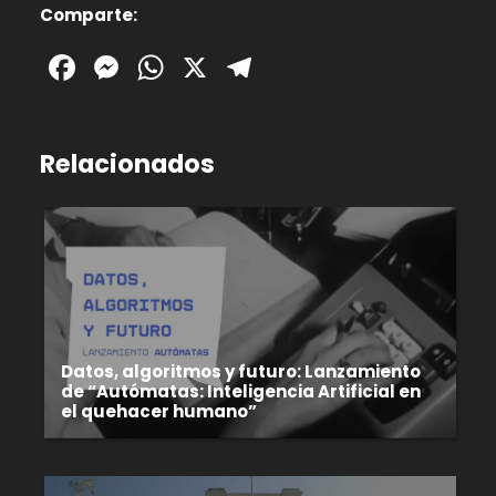
Comparte:
Facebook
Messenger
WhatsApp
X
Telegram
Relacionados
Datos, algoritmos y futuro: Lanzamiento
de “Autómatas: Inteligencia Artificial en
el quehacer humano”