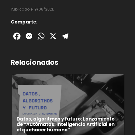
Publicado el 9/08/2021.
Comparte:
Facebook
Messenger
WhatsApp
X
Telegram
Relacionados
Datos, algoritmos y futuro: Lanzamiento
de “Autómatas: Inteligencia Artificial en
el quehacer humano”