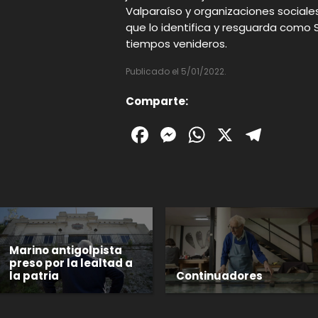
Valparaíso y organizaciones sociales
que lo identifica y resguarda como 
tiempos venideros.
Publicado el 5/01/2022.
Comparte:
Facebook
Messenger
WhatsAp
X
Tele
Marino antigolpista
preso por la lealtad a
la patria
Continuadores