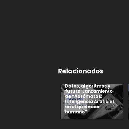
Relacionados
Datos, algoritmos y
futuro: Lanzamiento
de “Autómatas:
Inteligencia Artificial
en el quehacer
humano”