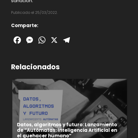
sanación.
Publicado el 25/03/2022.
Comparte:
Facebook
Messenger
WhatsApp
X
Telegram
Relacionados
Datos, algoritmos y futuro: Lanzamiento
de “Autómatas: Inteligencia Artificial en
el quehacer humano”