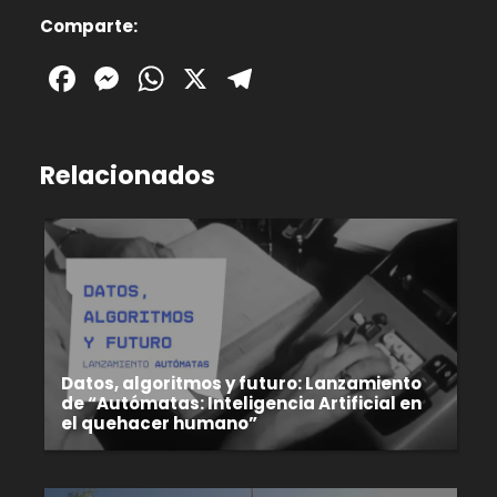
Comparte:
Facebook
Messenger
WhatsApp
X
Telegram
Relacionados
Datos, algoritmos y futuro: Lanzamiento
de “Autómatas: Inteligencia Artificial en
el quehacer humano”