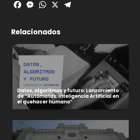
Facebook
Messenger
WhatsApp
X
Telegram
Relacionados
Datos, algoritmos y futuro: Lanzamiento
de “Autómatas: Inteligencia Artificial en
el quehacer humano”