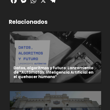
Facebook
Messenger
WhatsApp
X
Telegram
Relacionados
Datos, algoritmos y futuro: Lanzamiento
de “Autómatas: Inteligencia Artificial en
el quehacer humano”