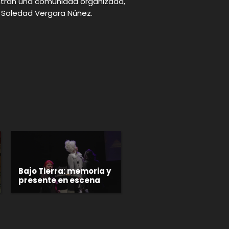
ntran una comunidad organizada,
ía Soledad Vergara Núñez.
p
gram
Bajo Tierra: memoria y
presente en escena