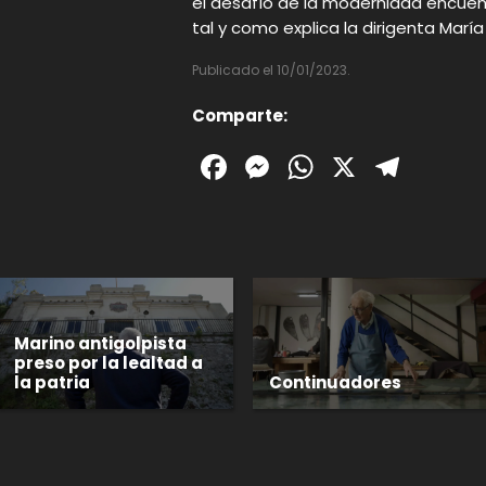
el desafío de la modernidad encue
tal y como explica la dirigenta Mar
Publicado el 10/01/2023.
Comparte:
Facebook
Messenger
WhatsAp
X
Tele
Marino antigolpista
preso por la lealtad a
la patria
Continuadores