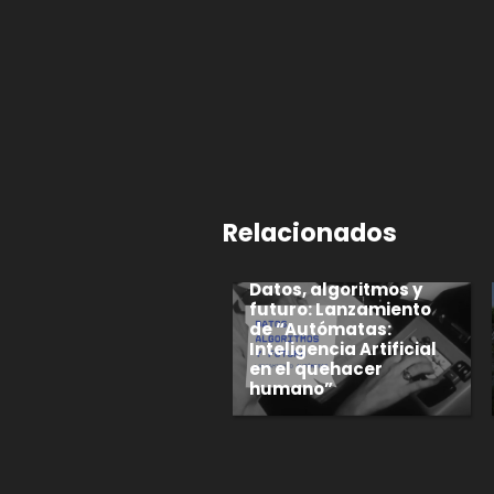
Relacionados
Datos, algoritmos y
futuro: Lanzamiento
de “Autómatas:
Inteligencia Artificial
en el quehacer
humano”