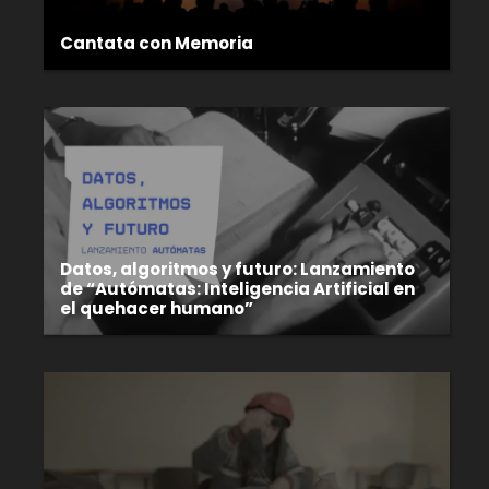
Cantata con Memoria
Datos, algoritmos y futuro: Lanzamiento
de “Autómatas: Inteligencia Artificial en
el quehacer humano”