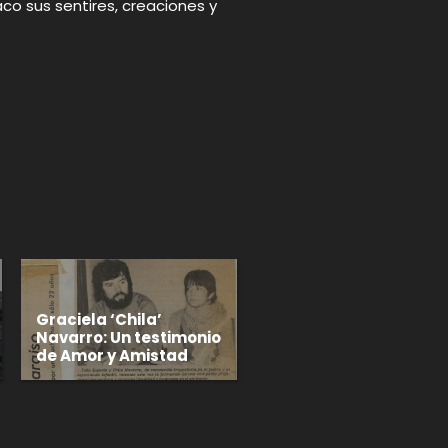
co sus sentires, creaciones y
p
gram
Graciela ‘Chila’
Navarro: Un testimonio
de Amor y Amistad