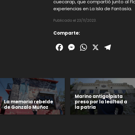
cuecarap, que compartió junto al Fla
experiencias en La Isla de Fantasía.
Publicado el 23/11/2023.
Comparte:
Facebook
Messenger
WhatsAp
X
Tele
Marino antigolpista
La memoria rebelde
preso por la lealtad a
de Gonzalo Muñoz
la patria