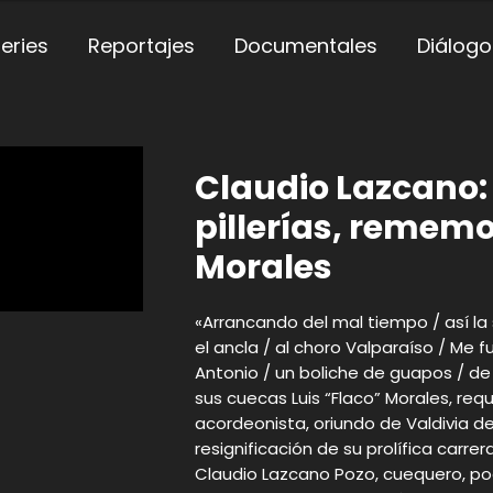
eries
Reportajes
Documentales
Diálogo
Claudio Lazcano:
pillerías, rememo
Morales
«Arrancando del mal tiempo / así la s
el ancla / al choro Valparaíso / Me 
Antonio / un boliche de guapos / de
sus cuecas Luis “Flaco” Morales, requi
acordeonista, oriundo de Valdivia d
resignificación de su prolífica carr
Claudio Lazcano Pozo, cuequero, poe