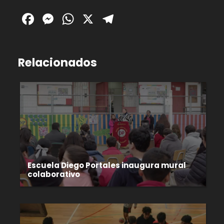
Facebook
Messenger
WhatsApp
X
Telegram
Relacionados
Escuela Diego Portales inaugura mural
colaborativo