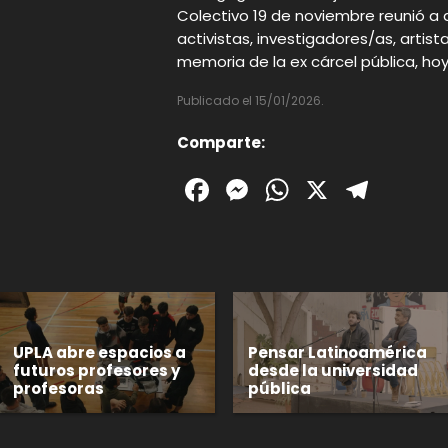
Colectivo 19 de noviembre reunió 
activistas, investigadores/as, artist
memoria de la ex cárcel pública, hoy
Publicado el 15/01/2026.
Comparte:
Facebook
Messenger
WhatsAp
X
Tele
UPLA abre espacios a
Pensar Latinoamérica
futuros profesores y
desde la universidad
profesoras
pública