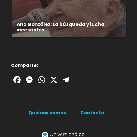
Ana González: La búsqueda y lucha
incesantes
Comparte:
Facebook
Messenger
WhatsApp
X
Telegram
Quiénes somos
Contacto