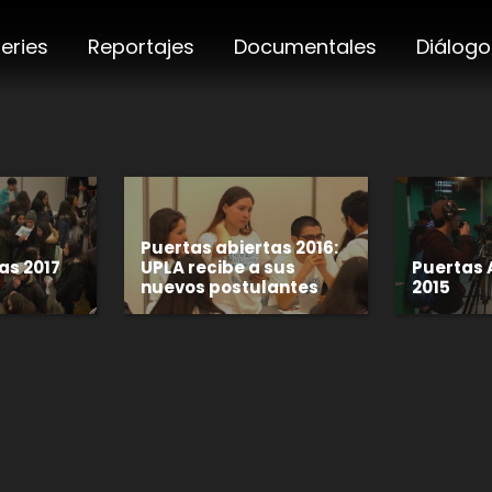
eries
Reportajes
Documentales
Diálogo
Puertas abiertas 2016:
as 2017
UPLA recibe a sus
Puertas 
nuevos postulantes
2015