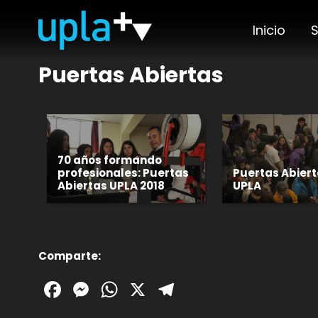
Inicio
S
Puertas Abiertas
70 años formando
profesionales: Puertas
Puertas Abiert
Abiertas UPLA 2018
UPLA
Comparte:
Facebook
Messenger
WhatsApp
X
Telegram