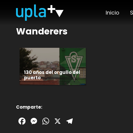
Inicio
S
Wanderers
130 años del orgullo del
puerto
Comparte:
Facebook
Messenger
WhatsApp
X
Telegram