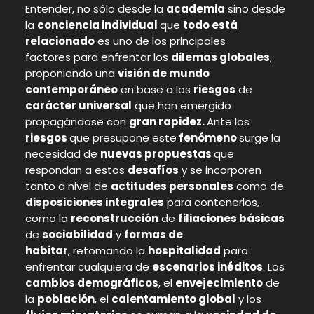
Entender, no sólo desde la
academia
sino desde
la
conciencia individual
que
todo está
relacionado
es uno de los principales
factores para enfrentar los
dilemas globales
,
proponiendo una
visión de mundo
contemporáneo
en base a los
riesgos
de
carácter universal
que han emergido
propagándose con
gran rapidez.
Ante los
riesgos
que presupone este
fenómeno
surge la
necesidad de
nuevas propuestas
que
respondan a estos
desafíos
y se incorporen
tanto a nivel de
actitudes personales
como de
disposiciones integrales
para contenerlos,
como la
reconstrucción
de
filiaciones básicas
de
sociabilidad
y
formas de
habitar
, retomando la
hospitalidad
para
enfrentar cualquiera de
escenarios inéditos
. Los
cambios demográficos
, el
envejecimiento
de
la
población
, el
calentamiento global
y los