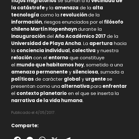
flujos migratorios
se suman a la
vecindad de
la catástrofe
y la
amenaza
de la
alta
tecnología
como la
revolución
de la
información
, riesgos
enunciados por el
filósofo
chileno Martín Hopenhayn
durante la
inauguración
del
Año Académico 2017
de la
Universidad de Playa Ancha
. La
apertura
hacia
la
conciencia individual
,
colectiva
y nuestra
relación
con el
entorno
que constituye
el
mundo que habitamos hoy
, sometido a una
amenaza permanente
y
silenciosa
, sumada a
políticas
de carácter
global
y
urgente
se
presentan como una
alternativa
para
enfrentar
el
contexto planetario
en el que se inserta la
narrativa de la vida humana
.
Publicado el 4/05/2017.
Comparte: