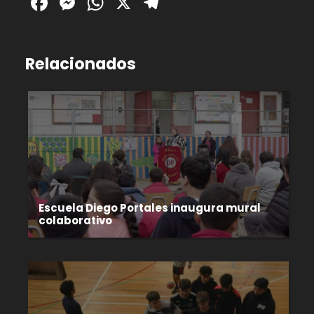
Facebook
Messenger
WhatsApp
X
Telegram
Relacionados
Escuela Diego Portales inaugura mural
colaborativo