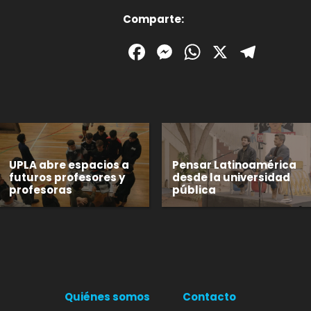
Comparte:
Facebook
Messenger
WhatsAp
X
Tele
UPLA abre espacios a
Pensar Latinoamérica
futuros profesores y
desde la universidad
profesoras
pública
Quiénes somos
Contacto