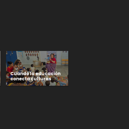
p
gram
Cuando la educación
conecta culturas