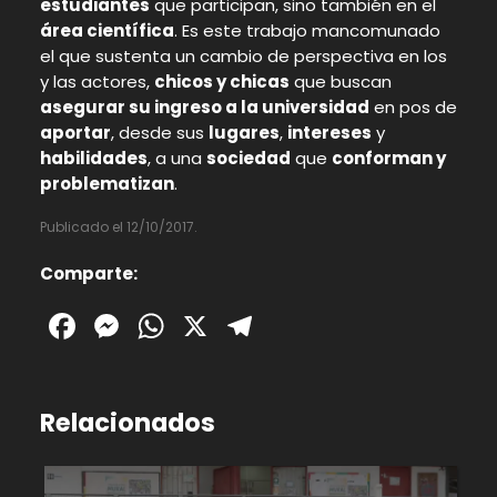
estudiantes
que participan, sino también en el
área científica
. Es este trabajo mancomunado
el que sustenta un cambio de perspectiva en los
y las actores,
chicos y chicas
que buscan
asegurar su ingreso a la universidad
en pos de
aportar
, desde sus
lugares
,
intereses
y
habilidades
, a una
sociedad
que
conforman y
problematizan
.
Publicado el 12/10/2017.
Comparte:
Facebook
Messenger
WhatsApp
X
Telegram
Relacionados