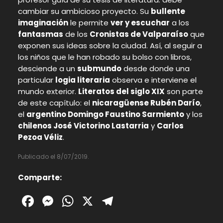
cambiar su ambicioso proyecto. Su
bullente
imaginación
le permite
ver y escuchar
a los
fantasmas
de los
Cronistas de Valparaíso
que
exponen sus ideas sobre la ciudad. Así, al seguir a
los niños que le han robado su bolso con libros,
desciende a un
submundo
desde donde una
particular
logia literaria
observa e interviene el
mundo exterior.
Literatos del siglo XIX
son parte
de este capítulo: el
nicaragüense Rubén Darío
,
el
argentino Domingo Faustino Sarmiento
y los
chilenos José Victorino Lastarria
y
Carlos
Pezoa Véliz
.
Publicado el 8/07/2019.
Comparte:
Facebook
Messenger
WhatsApp
X
Telegram