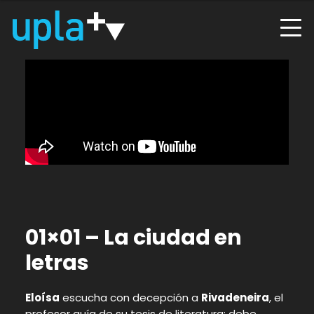
01×01 – La ciudad en
letras
Eloísa
escucha con decepción a
Rivadeneira
, el
profesor guía de su tesis de literatura: debe