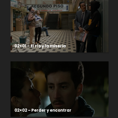
02×01 – El río y la miseria
02×02 – Perder y encontrar