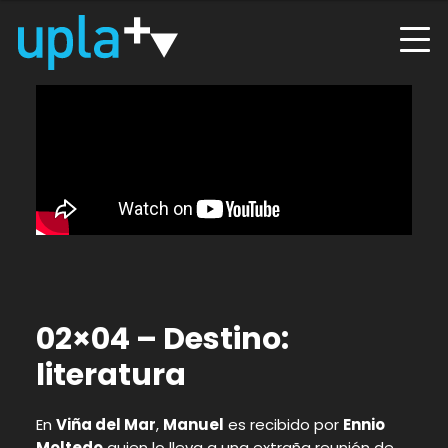
02×04 – Destino:
literatura
En
Viña del Mar
,
Manuel
es recibido por
Ennio
Moltedo
quien lo lleva a una extraña reunión de