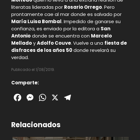
literatas lideradas por
Rosario Orrego
. Pero
prontamente cae al mar donde es salvado por
María Luisa Bombal
. Impedido de ganarse su
confianza, es enviado por la editora a
San
Antonio
donde se encuentra con
Marcelo
Mellado
y
Adolfo Couve
. Vuelve a una
fiesta de
disfraces de los años 50
donde revelará su
verdad.
Publicado el 1/08/2019.
Comparte:
Facebook
Messenger
WhatsApp
X
Telegram
Relacionados