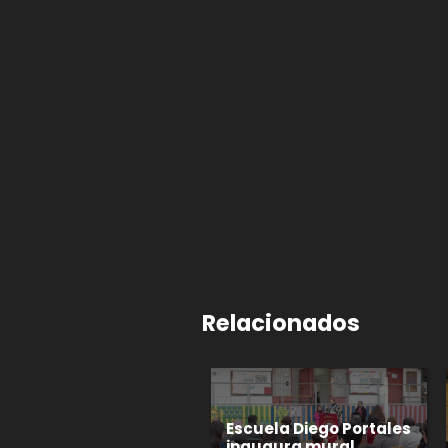
Relacionados
Escuela Diego Portales
inaugura mural