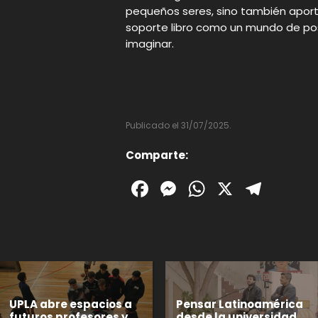
pequeños seres, sino también aport
soporte libro como un mundo de pos
imaginar.
Publicado el 31/07/2025.
Comparte:
Facebook
Messenger
WhatsAp
X
Tele
UPLA abre espacios a
Pensar Latinoamérica
futuros profesores y
desde la universidad