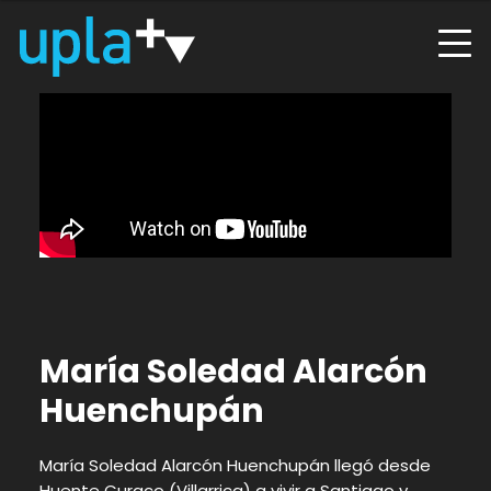
María Soledad Alarcón
Huenchupán
María Soledad Alarcón Huenchupán llegó desde
Huente Curaco (Villarrica) a vivir a Santiago y