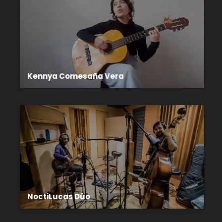
Kennya Comesaña Vera
NoctiLucas Dúo