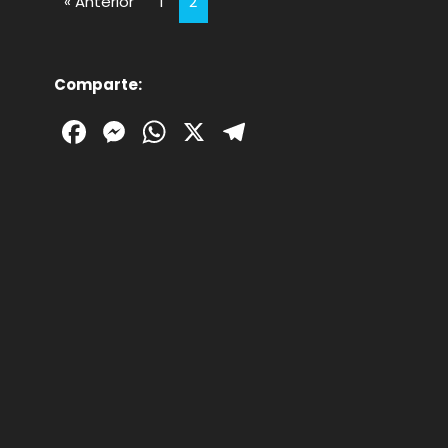
« Anterior
1
2
Comparte:
Facebook
Messenger
WhatsApp
X
Telegram