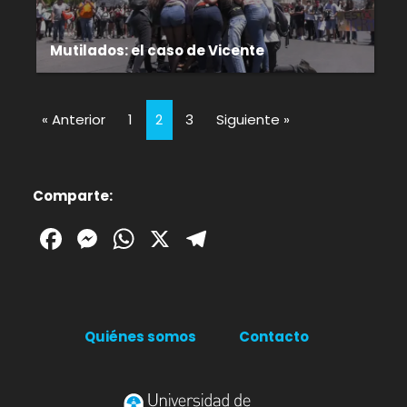
Mutilados: el caso de Vicente
« Anterior
1
2
3
Siguiente »
Comparte:
Facebook
Messenger
WhatsApp
X
Telegram
Quiénes somos
Contacto