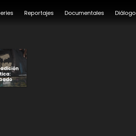
eries
Reportajes
Documentales
Diálogo
radición
tica:
abado