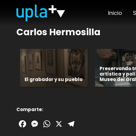
Inicio
S
Carlos Hermosilla
Preservando t
artística y polí
El grabador y su pueblo
Museo del Gr
Comparte:
Facebook
Messenger
WhatsApp
X
Telegram