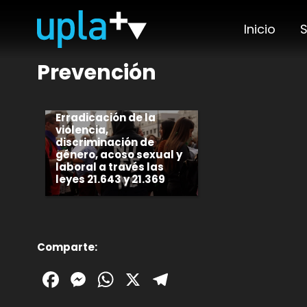
Inicio
S
Prevención
Erradicación de la
violencia,
discriminación de
género, acoso sexual y
laboral a través las
leyes 21.643 y 21.369
Comparte:
Facebook
Messenger
WhatsApp
X
Telegram