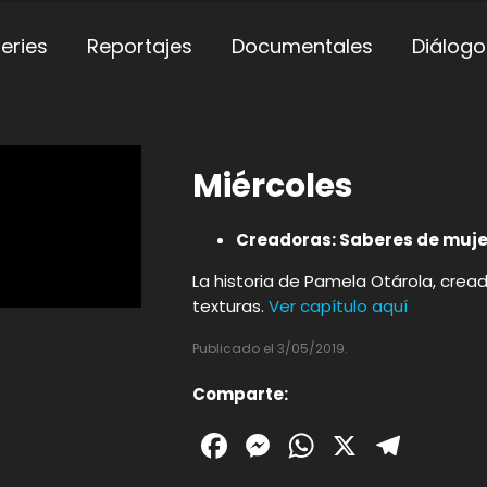
eries
Reportajes
Documentales
Diálogo
Miércoles
Creadoras: Saberes de muje
La historia de Pamela Otárola, crea
texturas.
Ver capítulo aquí
Publicado el 3/05/2019.
Comparte:
Facebook
Messenger
WhatsAp
X
Tele