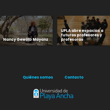
UPLA abre espacios a
futuros profesores y
Nancy Gewölb Mayanz
profesoras
Quiénes somos
Contacto